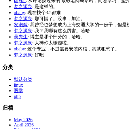
faryou
: 从评论摸过来的 致敬老网民哈哈，向您学习，坚持博
梦之源泉
: 是这样的。
obaby
: 现在找个3.5都难
梦之源泉
: 那可惜了。没事，加油。
发泡鲸
: 我曾经也梦想成为上海交通大学的一份子，但是机
梦之源泉
: 我？我哪有这么厉害。哈哈
吴先生
: 博主是哪个部分的，哈哈。
梦之源泉
: 大神你太谦虚啦。
obaby
: 这个专业，不过需要安装内核，我就犯愁了。
梦之源泉
: 好吧
分类
默认分类
linux
医学
php
归档
May 2026
April 2026