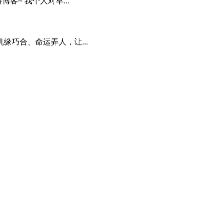
客~ 我个人对早...
缘巧合、命运弄人，让...