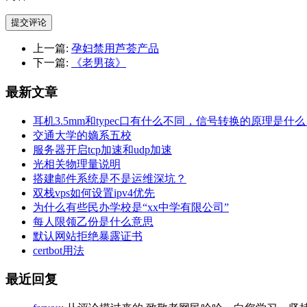
提交评论
上一篇:
孕妇禁用芦荟产品
下一篇:
《老男孩》
最新文章
耳机3.5mm和typec口有什么不同，信号转换的原理是什
交通大学的嫡系五校
服务器开启tcp加速和udp加速
光相关物理量说明
搭建邮件系统是不是运维深坑？
双栈vps如何设置ipv4优先
为什么有些民办学校是“xx中学有限公司”
每人限领乙份是什么意思
默认网站拒绝暴露证书
certbot用法
最近回复