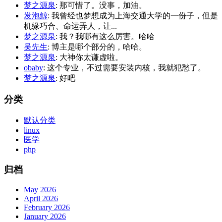
梦之源泉
: 那可惜了。没事，加油。
发泡鲸
: 我曾经也梦想成为上海交通大学的一份子，但是
机缘巧合、命运弄人，让...
梦之源泉
: 我？我哪有这么厉害。哈哈
吴先生
: 博主是哪个部分的，哈哈。
梦之源泉
: 大神你太谦虚啦。
obaby
: 这个专业，不过需要安装内核，我就犯愁了。
梦之源泉
: 好吧
分类
默认分类
linux
医学
php
归档
May 2026
April 2026
February 2026
January 2026