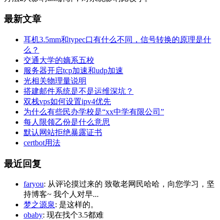
最新文章
耳机3.5mm和typec口有什么不同，信号转换的原理是什
么？
交通大学的嫡系五校
服务器开启tcp加速和udp加速
光相关物理量说明
搭建邮件系统是不是运维深坑？
双栈vps如何设置ipv4优先
为什么有些民办学校是“xx中学有限公司”
每人限领乙份是什么意思
默认网站拒绝暴露证书
certbot用法
最近回复
faryou
: 从评论摸过来的 致敬老网民哈哈，向您学习，坚
持博客~ 我个人对早...
梦之源泉
: 是这样的。
obaby
: 现在找个3.5都难