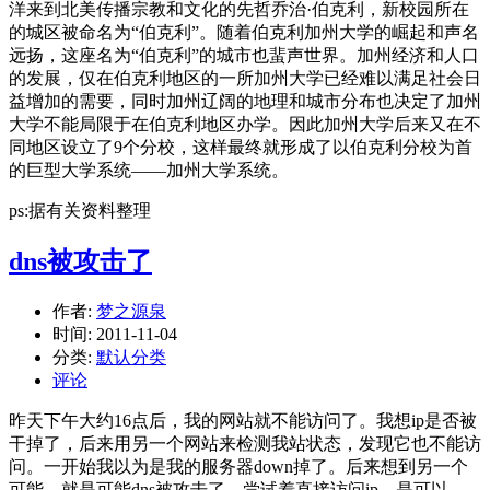
洋来到北美传播宗教和文化的先哲乔治·伯克利，新校园所在
的城区被命名为“伯克利”。随着伯克利加州大学的崛起和声名
远扬，这座名为“伯克利”的城市也蜚声世界。加州经济和人口
的发展，仅在伯克利地区的一所加州大学已经难以满足社会日
益增加的需要，同时加州辽阔的地理和城市分布也决定了加州
大学不能局限于在伯克利地区办学。因此加州大学后来又在不
同地区设立了9个分校，这样最终就形成了以伯克利分校为首
的巨型大学系统——加州大学系统。
ps:据有关资料整理
dns被攻击了
作者:
梦之源泉
时间:
2011-11-04
分类:
默认分类
评论
昨天下午大约16点后，我的网站就不能访问了。我想ip是否被
干掉了，后来用另一个网站来检测我站状态，发现它也不能访
问。一开始我以为是我的服务器down掉了。后来想到另一个
可能，就是可能dns被攻击了。尝试着直接访问ip，是可以