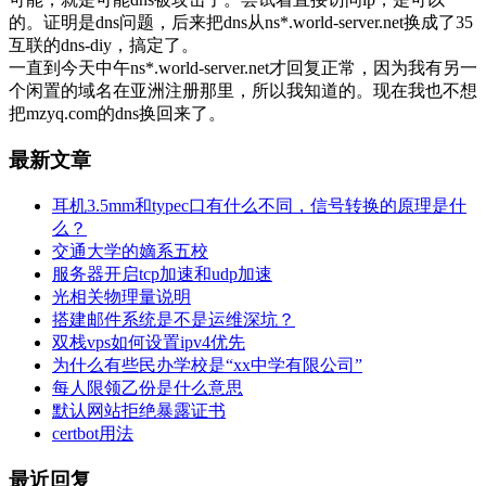
的。证明是dns问题，后来把dns从ns*.world-server.net换成了35
互联的dns-diy，搞定了。
一直到今天中午ns*.world-server.net才回复正常，因为我有另一
个闲置的域名在亚洲注册那里，所以我知道的。现在我也不想
把mzyq.com的dns换回来了。
最新文章
耳机3.5mm和typec口有什么不同，信号转换的原理是什
么？
交通大学的嫡系五校
服务器开启tcp加速和udp加速
光相关物理量说明
搭建邮件系统是不是运维深坑？
双栈vps如何设置ipv4优先
为什么有些民办学校是“xx中学有限公司”
每人限领乙份是什么意思
默认网站拒绝暴露证书
certbot用法
最近回复