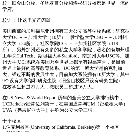
校、旧金山分校、圣地亚哥分校和洛杉矶分校都是世界一流的
学府。
校训： 让这里光芒闪耀
美国西部的加利福尼亚州拥有三大公立高等学校系统：研究型
大学UC－－加州大学（10所），教学型大学CSU－－加州州
立大学（24所），社区学院CCC－－加州社区学院（119
所）。另外加州还有众多的私立大学和学院，著名的有加州理
工学院Cal Tech、斯坦福大学Stanford、南加州大学USC等。加
州大学(UC)系统在美国乃至世界上都享有很高声誉，是目前
世界上最好的高等教育体系。UC的第一所大学是伯克利加
大。经过不断的发展壮大，目前加大系统拥有10所大学，其中
9个设有大学部和研究生院（旧金山校区只设有研究生院），
在校学生超过21万人，教职员工超过16万人。
在US News & World Report 历年的全美公立大学排行榜中，
UCBerkeley经常位列第一，在美国通常与UM（密歇根大学）
UVA（弗吉尼亚大学）并称为公立大学三强。
十个校区
1.伯克利校区(University of California, Berkeley)第一个校区