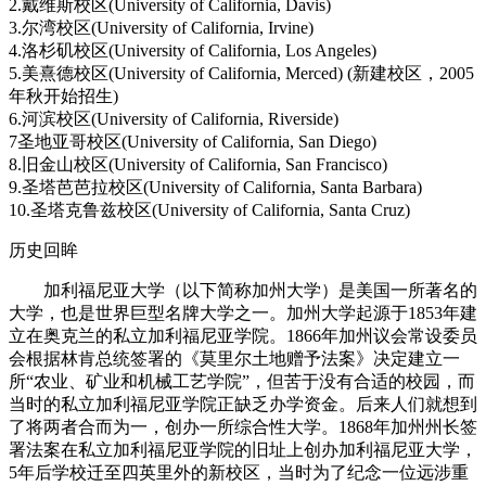
2.戴维斯校区(University of California, Davis)
3.尔湾校区(University of California, Irvine)
4.洛杉矶校区(University of California, Los Angeles)
5.美熹德校区(University of California, Merced) (新建校区，2005
年秋开始招生)
6.河滨校区(University of California, Riverside)
7圣地亚哥校区(University of California, San Diego)
8.旧金山校区(University of California, San Francisco)
9.圣塔芭芭拉校区(University of California, Santa Barbara)
10.圣塔克鲁兹校区(University of California, Santa Cruz)
历史回眸
加利福尼亚大学（以下简称加州大学）是美国一所著名的
大学，也是世界巨型名牌大学之一。加州大学起源于1853年建
立在奥克兰的私立加利福尼亚学院。1866年加州议会常设委员
会根据林肯总统签署的《莫里尔土地赠予法案》决定建立一
所“农业、矿业和机械工艺学院”，但苦于没有合适的校园，而
当时的私立加利福尼亚学院正缺乏办学资金。后来人们就想到
了将两者合而为一，创办一所综合性大学。1868年加州州长签
署法案在私立加利福尼亚学院的旧址上创办加利福尼亚大学，
5年后学校迁至四英里外的新校区，当时为了纪念一位远涉重