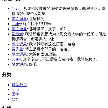
faryou
: 从评论摸过来的 致敬老网民哈哈，向您学习，坚
持博客~ 我个人对早...
梦之源泉
: 是这样的。
obaby
: 现在找个3.5都难
梦之源泉
: 那可惜了。没事，加油。
发泡鲸
: 我曾经也梦想成为上海交通大学的一份子，但是
机缘巧合、命运弄人，让...
梦之源泉
: 我？我哪有这么厉害。哈哈
吴先生
: 博主是哪个部分的，哈哈。
梦之源泉
: 大神你太谦虚啦。
obaby
: 这个专业，不过需要安装内核，我就犯愁了。
梦之源泉
: 好吧
分类
默认分类
linux
医学
php