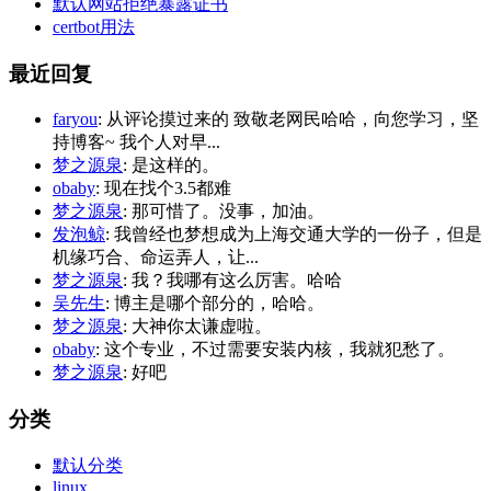
默认网站拒绝暴露证书
certbot用法
最近回复
faryou
: 从评论摸过来的 致敬老网民哈哈，向您学习，坚
持博客~ 我个人对早...
梦之源泉
: 是这样的。
obaby
: 现在找个3.5都难
梦之源泉
: 那可惜了。没事，加油。
发泡鲸
: 我曾经也梦想成为上海交通大学的一份子，但是
机缘巧合、命运弄人，让...
梦之源泉
: 我？我哪有这么厉害。哈哈
吴先生
: 博主是哪个部分的，哈哈。
梦之源泉
: 大神你太谦虚啦。
obaby
: 这个专业，不过需要安装内核，我就犯愁了。
梦之源泉
: 好吧
分类
默认分类
linux