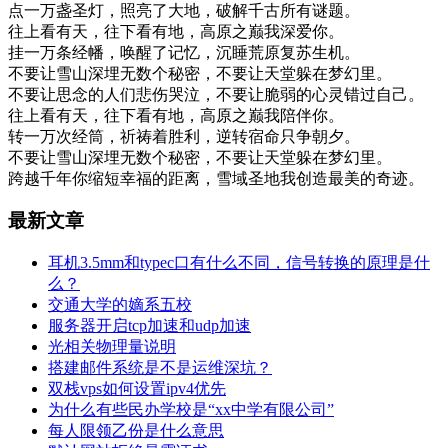
点一万盏圣灯，照亮了大地，破解千古所有谜题。
往上看有天，往下看有地，高原之巅我深爱你。
挂一万条经幡，唤醒了记忆，沉睡荒原复苏生机。
不要让雪山深埋无数个秘密，不要让天堂躲在梦幻里。
不要让思念的人们悲伤哭泣，不要让脆弱的心灵错过自己。
往上看有天，往下看有地，高原之巅我陪伴你。
转一万次经筒，祈祷着胜利，逆转宿命只争朝夕。
不要让雪山深埋无数个秘密，不要让天堂躲在梦幻里。
跨越千年你缩短幸福的距离，雪域圣地我创造最美的奇迹。
最新文章
耳机3.5mm和typec口有什么不同，信号转换的原理是什
么？
交通大学的嫡系五校
服务器开启tcp加速和udp加速
光相关物理量说明
搭建邮件系统是不是运维深坑？
双栈vps如何设置ipv4优先
为什么有些民办学校是“xx中学有限公司”
每人限领乙份是什么意思