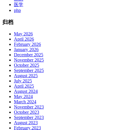
医学
php
归档
May 2026
April 2026
February 2026
January 2026
December 2025
November 2025
October 2025
September 2025
August 2025
July 2025
April 2025
August 2024
May 2024
March 2024
November 2023
October 2023
September 2023
August 2023
February 2023