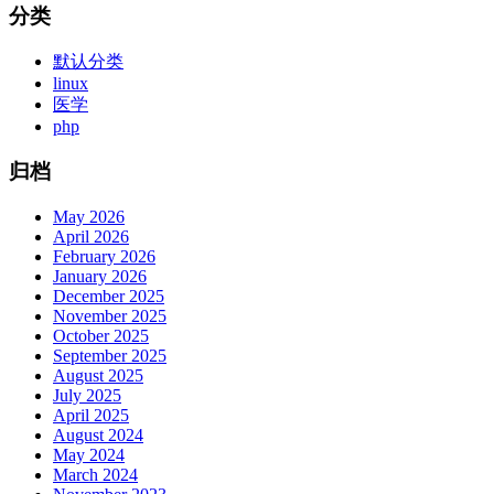
分类
默认分类
linux
医学
php
归档
May 2026
April 2026
February 2026
January 2026
December 2025
November 2025
October 2025
September 2025
August 2025
July 2025
April 2025
August 2024
May 2024
March 2024