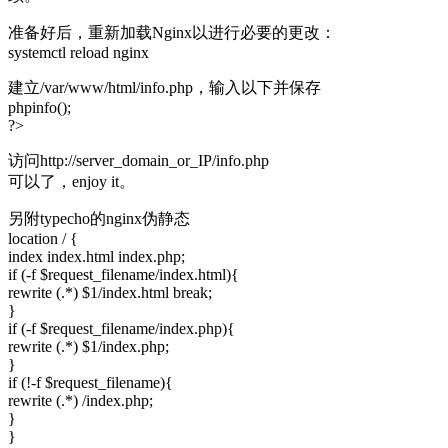
准备好后，重新加载Nginx以进行必要的更改：
systemctl reload nginx
建立/var/www/html/info.php，输入以下并保存
phpinfo();
?>
访问http://server_domain_or_IP/info.php
可以了，enjoy it。
另附typecho的nginx伪静态
location / {
index index.html index.php;
if (-f $request_filename/index.html){
rewrite (.*) $1/index.html break;
}
if (-f $request_filename/index.php){
rewrite (.*) $1/index.php;
}
if (!-f $request_filename){
rewrite (.*) /index.php;
}
}