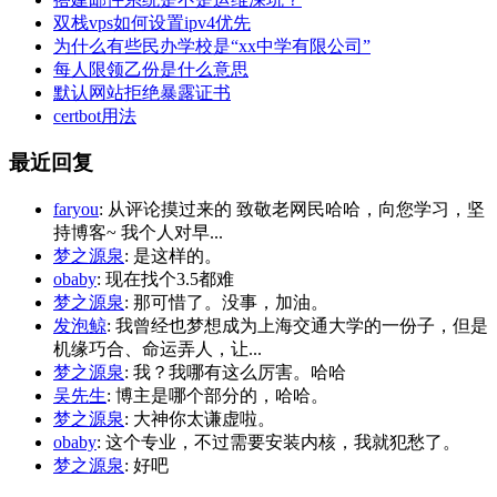
双栈vps如何设置ipv4优先
为什么有些民办学校是“xx中学有限公司”
每人限领乙份是什么意思
默认网站拒绝暴露证书
certbot用法
最近回复
faryou
: 从评论摸过来的 致敬老网民哈哈，向您学习，坚
持博客~ 我个人对早...
梦之源泉
: 是这样的。
obaby
: 现在找个3.5都难
梦之源泉
: 那可惜了。没事，加油。
发泡鲸
: 我曾经也梦想成为上海交通大学的一份子，但是
机缘巧合、命运弄人，让...
梦之源泉
: 我？我哪有这么厉害。哈哈
吴先生
: 博主是哪个部分的，哈哈。
梦之源泉
: 大神你太谦虚啦。
obaby
: 这个专业，不过需要安装内核，我就犯愁了。
梦之源泉
: 好吧