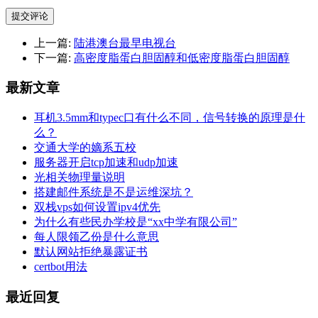
提交评论
上一篇:
陆港澳台最早电视台
下一篇:
高密度脂蛋白胆固醇和低密度脂蛋白胆固醇
最新文章
耳机3.5mm和typec口有什么不同，信号转换的原理是什
么？
交通大学的嫡系五校
服务器开启tcp加速和udp加速
光相关物理量说明
搭建邮件系统是不是运维深坑？
双栈vps如何设置ipv4优先
为什么有些民办学校是“xx中学有限公司”
每人限领乙份是什么意思
默认网站拒绝暴露证书
certbot用法
最近回复