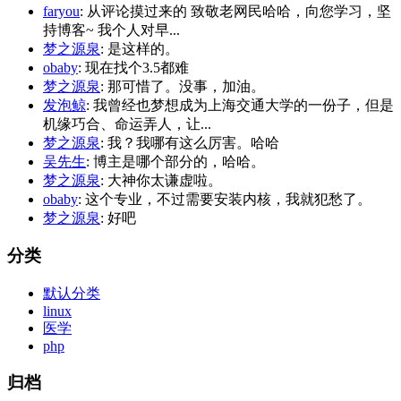
faryou
: 从评论摸过来的 致敬老网民哈哈，向您学习，坚
持博客~ 我个人对早...
梦之源泉
: 是这样的。
obaby
: 现在找个3.5都难
梦之源泉
: 那可惜了。没事，加油。
发泡鲸
: 我曾经也梦想成为上海交通大学的一份子，但是
机缘巧合、命运弄人，让...
梦之源泉
: 我？我哪有这么厉害。哈哈
吴先生
: 博主是哪个部分的，哈哈。
梦之源泉
: 大神你太谦虚啦。
obaby
: 这个专业，不过需要安装内核，我就犯愁了。
梦之源泉
: 好吧
分类
默认分类
linux
医学
php
归档